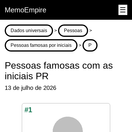
MemoEmpire
☰
Dados universais
>
Pessoas
>
Pessoas famosas por iniciais
>
P
Pessoas famosas com as
iniciais PR
13 de julho de 2026
#1