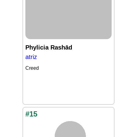
Phylicia Rashād
atriz
Creed
#15