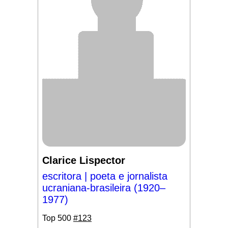
Clarice Lispector
escritora | poeta e jornalista
ucraniana-brasileira (1920–
1977)
Top 500
#123