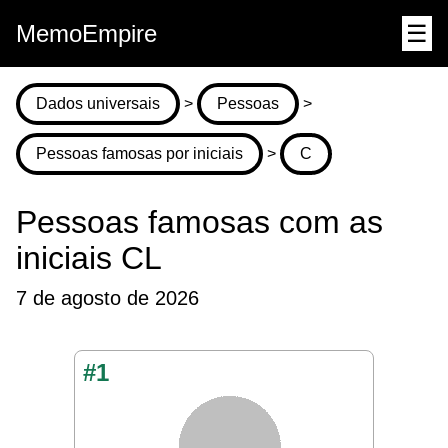
MemoEmpire
☰
Dados universais
>
Pessoas
>
Pessoas famosas por iniciais
>
C
Pessoas famosas com as
iniciais CL
7 de agosto de 2026
#1