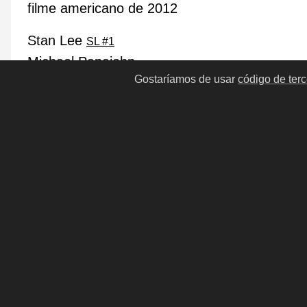
filme americano de 2012
Stan Lee
SL #1
Michael Papajohn
Gostaríamos de usar
código de terc
Andrew Garfield
AG #4
Emma Stone
ES #2
Sally Field
SF #3
Rhys Ifans
RI #2
Irrfan Khan
IK #4
Kelsey Chow
KC #17
Michael Massee
MM #202
Denis Leary
DL #47
Anterior
Próximo