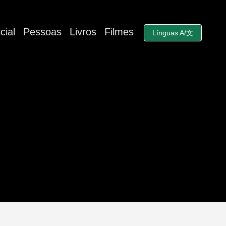
cial
Pessoas
Livros
Filmes
Línguas A/文