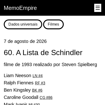
MemoEmpire
☰
Dados universais
Filmes
7 de agosto de 2026
60. A Lista de Schindler
filme de 1993 realizado por Steven Spielberg
Liam Neeson
LN #4
Ralph Fiennes
RF #3
Ben Kingsley
BK #6
Caroline Goodall
CG #86
Mark Ivanir
MI #30