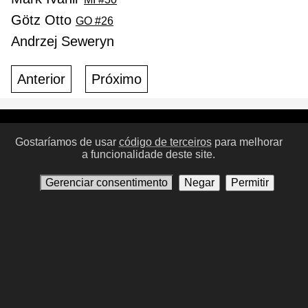
Götz Otto
GO #26
Andrzej Seweryn
Anterior
Próximo
Condições de Uso
Política de Privacidade
Contate-nos
Gostaríamos de usar
código de terceiros
para melhorar
a funcionalidade deste site.
Gerenciar consentimento
Gerenciar consentimento
Negar
Permitir