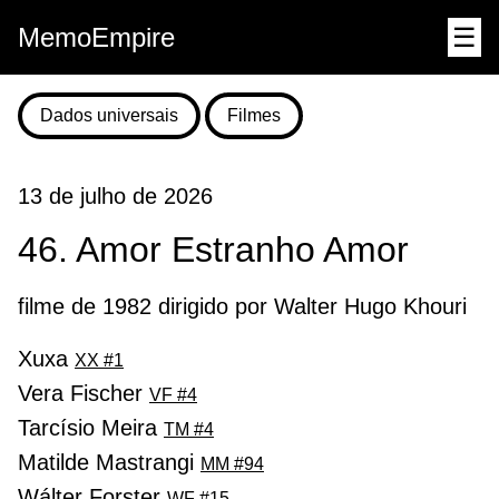
MemoEmpire
☰
Dados universais
Filmes
13 de julho de 2026
46. Amor Estranho Amor
filme de 1982 dirigido por Walter Hugo Khouri
Xuxa
XX #1
Vera Fischer
VF #4
Tarcísio Meira
TM #4
Matilde Mastrangi
MM #94
Wálter Forster
WF #15