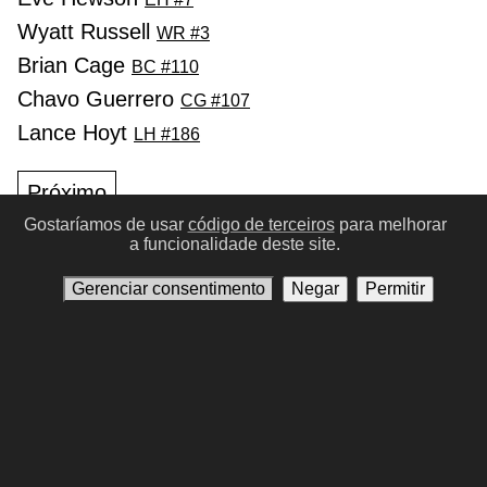
Wyatt Russell
WR #3
Brian Cage
BC #110
Chavo Guerrero
CG #107
Lance Hoyt
LH #186
Próximo
Gostaríamos de usar
código de terceiros
para melhorar
a funcionalidade deste site.
Condições de Uso
Política de Privacidade
Contate-nos
Gerenciar consentimento
Negar
Permitir
Gerenciar consentimento