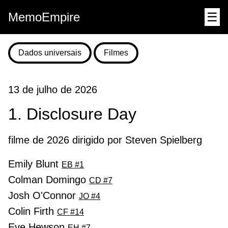
MemoEmpire
☰
Dados universais
Filmes
13 de julho de 2026
1. Disclosure Day
filme de 2026 dirigido por Steven Spielberg
Emily Blunt
EB #1
Colman Domingo
CD #7
Josh O'Connor
JO #4
Colin Firth
CF #14
Eve Hewson
EH #7