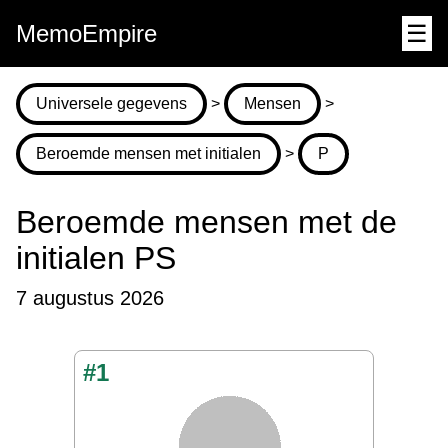
MemoEmpire
☰
Universele gegevens
>
Mensen
>
Beroemde mensen met initialen
>
P
Beroemde mensen met de
initialen PS
7 augustus 2026
#1