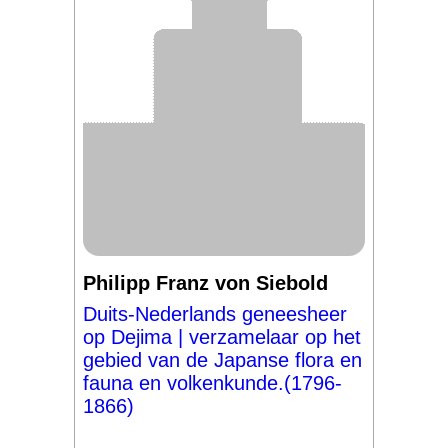
Philipp Franz von Siebold
Duits-Nederlands geneesheer
op Dejima | verzamelaar op het
gebied van de Japanse flora en
fauna en volkenkunde.(1796-
1866)