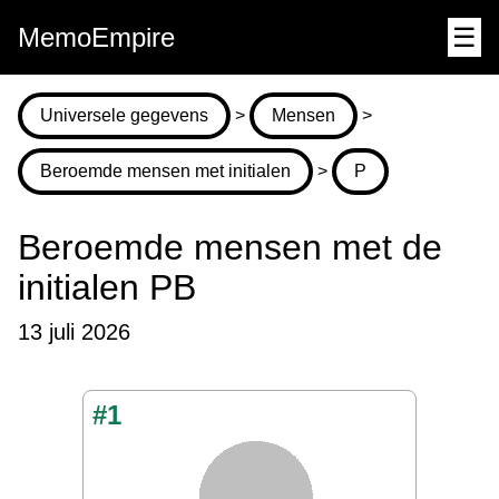
MemoEmpire
☰
Universele gegevens
>
Mensen
>
Beroemde mensen met initialen
>
P
Beroemde mensen met de
initialen PB
13 juli 2026
#1