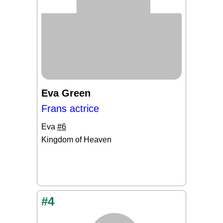
Eva Green
Frans actrice
Eva
#6
Kingdom of Heaven
#4