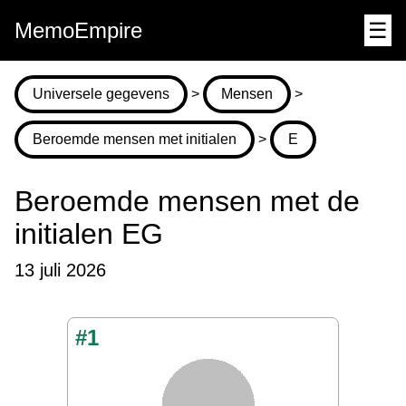
MemoEmpire
☰
Universele gegevens
>
Mensen
>
Beroemde mensen met initialen
>
E
Beroemde mensen met de
initialen EG
13 juli 2026
#1