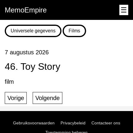
MemoEmpire
☰
Universele gegevens
Films
7 augustus 2026
46. Toy Story
film
Vorige
Volgende
Gebruiksvoorwaarden
Privacybeleid
Contacteer ons
Toestemming beheren