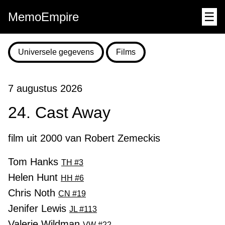
MemoEmpire
☰
Universele gegevens
Films
7 augustus 2026
24. Cast Away
film uit 2000 van Robert Zemeckis
Tom Hanks
TH #3
Helen Hunt
HH #6
Chris Noth
CN #19
Jenifer Lewis
JL #113
Valerie Wildman
VW #22