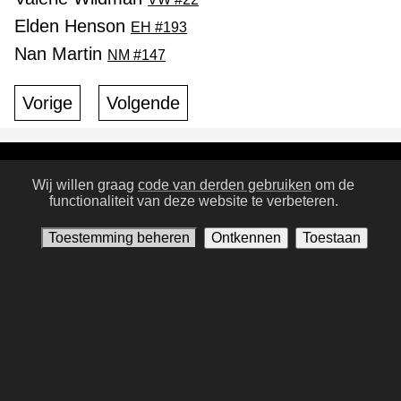
Elden Henson
EH #193
Nan Martin
NM #147
Vorige
Volgende
Gebruiksvoorwaarden
Privacybeleid
Contacteer ons
Wij willen graag
code van derden gebruiken
om de
functionaliteit van deze website te verbeteren.
Toestemming beheren
Toestemming beheren
Ontkennen
Toestaan