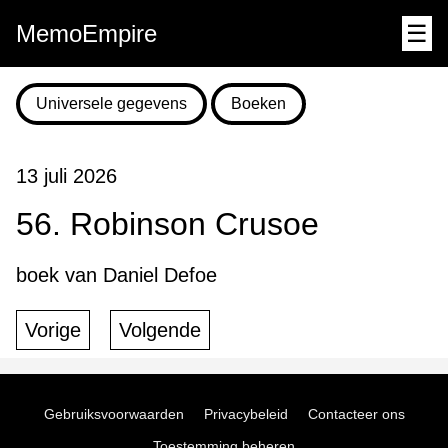
MemoEmpire
☰
Universele gegevens
Boeken
13 juli 2026
56. Robinson Crusoe
boek van Daniel Defoe
Vorige
Volgende
Gebruiksvoorwaarden
Privacybeleid
Contacteer ons
Toestemming beheren