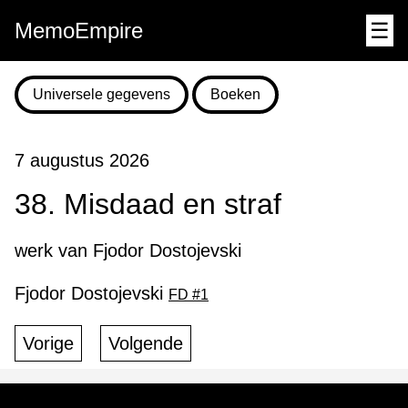
MemoEmpire
☰
Universele gegevens
Boeken
7 augustus 2026
38. Misdaad en straf
werk van Fjodor Dostojevski
Fjodor Dostojevski
FD #1
Vorige
Volgende