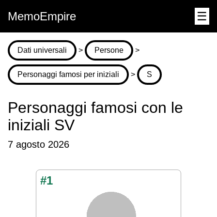
MemoEmpire
☰
Dati universali
>
Persone
>
Personaggi famosi per iniziali
>
S
Personaggi famosi con le
iniziali SV
7 agosto 2026
#1