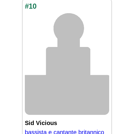
#10
Sid Vicious
bassista e cantante britannico