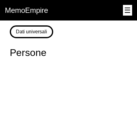
MemoEmpire
☰
Dati universali
Persone