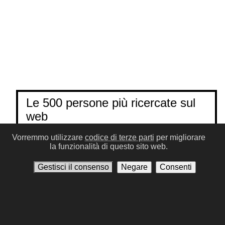
Le 500 persone più ricercate sul
web
Vorremmo utilizzare
codice di terze parti
per migliorare
la funzionalità di questo sito web.
Personaggi famosi per iniziali
Gestisci il consenso
Negare
Consenti
Nomi popolari