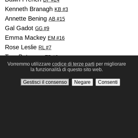
Kenneth Branagh
KB #3
Annette Bening
AB #15
Gal Gadot
GG #9
Emma Mackey
EM #16
Rose Leslie
RL #7
Tom Bateman
TB #9
Vorremmo utilizzare
codice di terze parti
per migliorare
Letitia Wright
LW #5
la funzionalità di questo sito web.
Russell Brand
RB #25
Gestisci il consenso
Negare
Consenti
Precedente
Successivo
Condizioni d'uso
Informativa sulla privacy
Contattaci
Gestisci il consenso