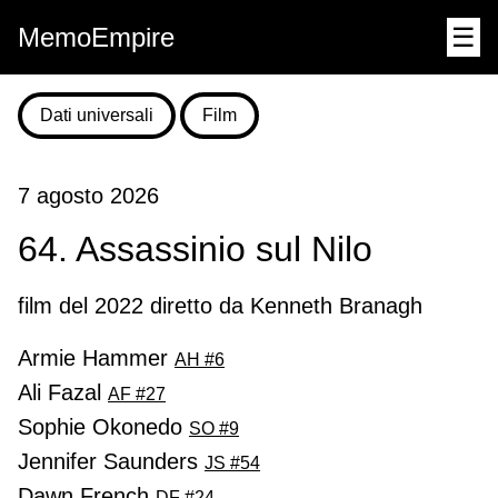
MemoEmpire
☰
Dati universali
Film
7 agosto 2026
64. Assassinio sul Nilo
film del 2022 diretto da Kenneth Branagh
Armie Hammer
AH #6
Ali Fazal
AF #27
Sophie Okonedo
SO #9
Jennifer Saunders
JS #54
Dawn French
DF #24