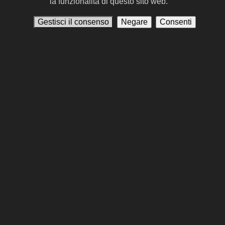
Casey Affleck
la funzionalità di questo sito web.
CA #5
Christopher Denham
CD #148
Gestisci il consenso
Negare
Consenti
Guy Burnet
Jack Cutmore-Scott
James Urbaniak
JU #26
Pat Skipper
Emily Blunt
EB #2
Kenneth Branagh
KB #3
Rami Malek
RM #2
Robert Downey Jr.
RJ #1
Gary Oldman
GO #1
Precedente
Successivo