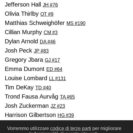
Jefferson Hall
JH #76
Olivia Thirlby
OT #9
Matthias Schweighöfer
MS #190
Cillian Murphy
CM #3
Dylan Arnold
DA #46
Josh Peck
JP #83
Gregory Jbara
GJ #17
Emma Dumont
ED #64
Louise Lombard
LL #131
Tim DeKay
TD #40
Trond Fausa Aurvåg
TA #65
Josh Zuckerman
JZ #23
Harrison Gilbertson
HG #39
Harry Groener
HG #40
Vorremmo utilizzare
codice di terze parti
per migliorare