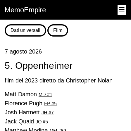
MemoEmpire
☰
Dati universali
Film
7 agosto 2026
5. Oppenheimer
film del 2023 diretto da Christopher Nolan
Matt Damon
MD #1
Florence Pugh
FP #5
Josh Hartnett
JH #7
Jack Quaid
JQ #5
Matthew Modine
MM #89