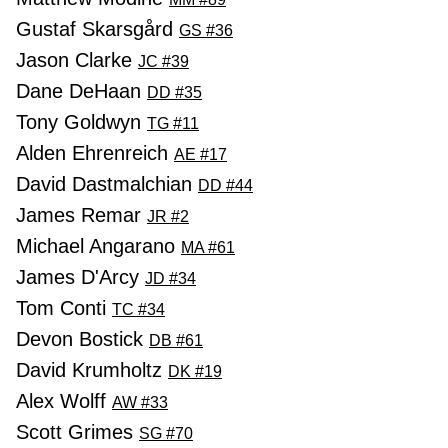
Gustaf Skarsgård
GS #36
Jason Clarke
JC #39
Dane DeHaan
DD #35
Tony Goldwyn
TG #11
Alden Ehrenreich
AE #17
David Dastmalchian
DD #44
James Remar
JR #2
Michael Angarano
MA #61
James D'Arcy
JD #34
Tom Conti
TC #34
Devon Bostick
DB #61
David Krumholtz
DK #19
Alex Wolff
AW #33
Scott Grimes
SG #70