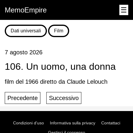
MemoEmpire
☰
Dati universali
Film
7 agosto 2026
106. Un uomo, una donna
film del 1966 diretto da Claude Lelouch
Precedente
Successivo
Condizioni d'uso
Informativa sulla privacy
Contattaci
Gestisci il consenso