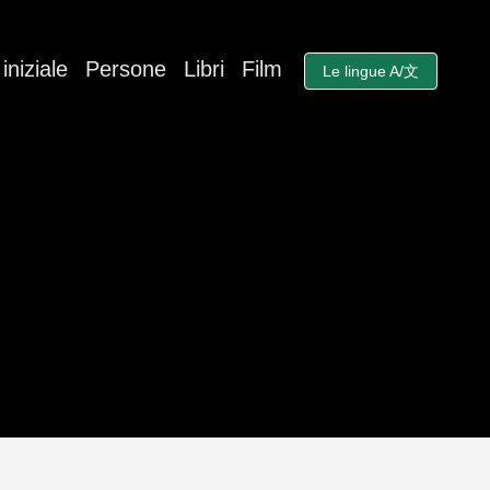
iniziale
Persone
Libri
Film
Le lingue A/文