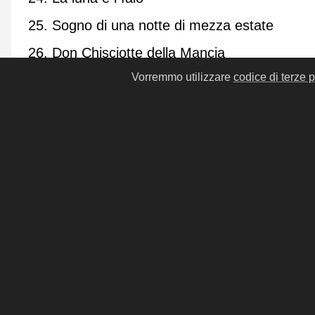
25. Sogno di una notte di mezza estate
26. Don Chisciotte della Mancia
Vorremmo utilizzare
codice di terze p
27. Cent'anni di solitudine
28. Il Gattopardo
29. X agosto
30. Alla ricerca del tempo perduto
31. Il signore delle mosche
32. Edipo re
33. Il nome della rosa
34. Verrà la morte e avrà i tuoi occhi
35. Delitto e castigo