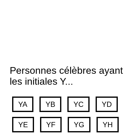
Personnes célèbres ayant
les initiales Y...
YA
YB
YC
YD
YE
YF
YG
YH