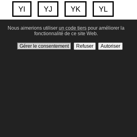
YI
YJ
YK
YL
Nous aimerions utiliser
un code tiers
pour améliorer la
YM
YN
YO
YP
fonctionnalité de ce site Web.
Gérer le consentement
Refuser
Autoriser
YQ
YR
YS
YT
YU
YV
YW
YX
YY
YZ
Conditions d'utilisation
Politique de confidentialité
Contactez-nous
Gérer le consentement