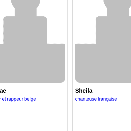
ae
Sheila
 et rappeur belge
chanteuse française