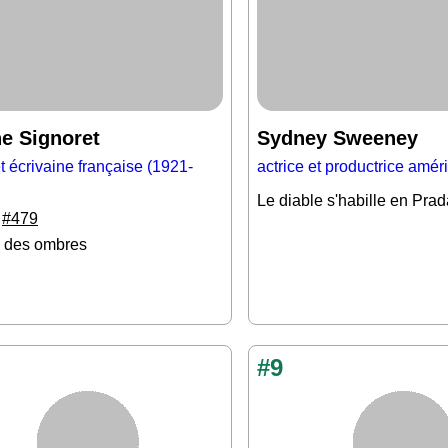
e Signoret
Sydney Sweeney
et écrivaine française (1921-
actrice et productrice amér
Le diable s'habille en Prad
0
#479
 des ombres
#9