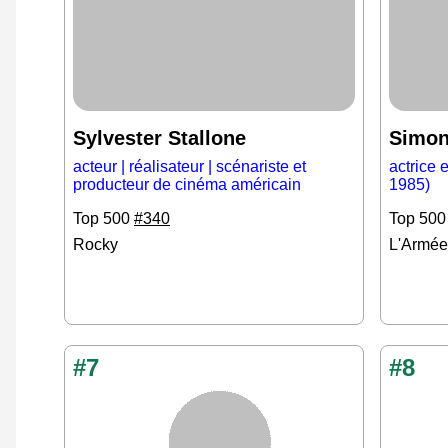
Sylvester Stallone
Simon
acteur | réalisateur | scénariste et
actrice 
producteur de cinéma américain
1985)
Top 500
#340
Top 50
Rocky
L'Armée
#7
#8