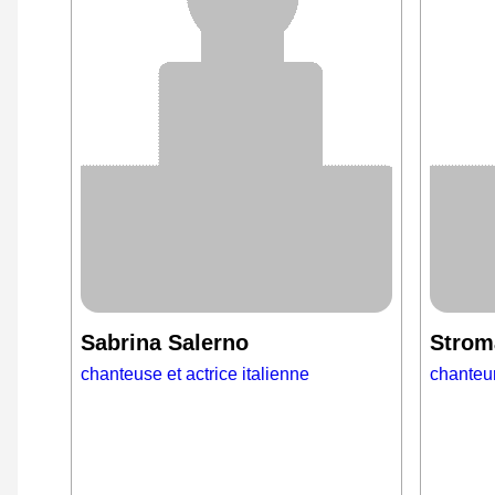
Sabrina Salerno
Strom
chanteuse et actrice italienne
chanteur