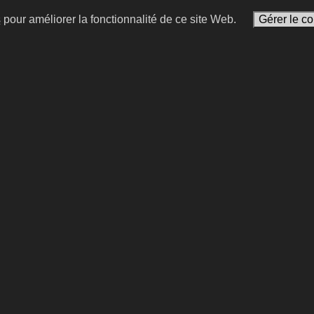
s
pour améliorer la fonctionnalité de ce site Web.
Gérer le c
e
Sarah Saldmann
se française
avocate et chroniqueuse f
Sarah
#2
#15