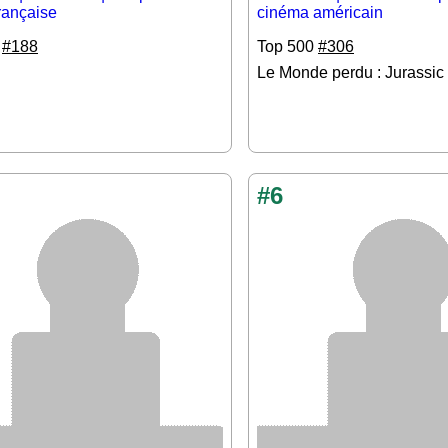
française
cinéma américain
0
#188
Top 500
#306
Le Monde perdu : Jurassic
#6