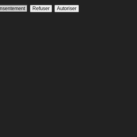
onsentement
Refuser
Autoriser
rançaise