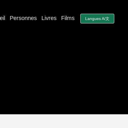
il
Personnes
Livres
Films
Langues A/文