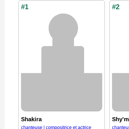
#1
#2
Shakira
Shy'm
chanteuse | compositrice et actrice
chanteus