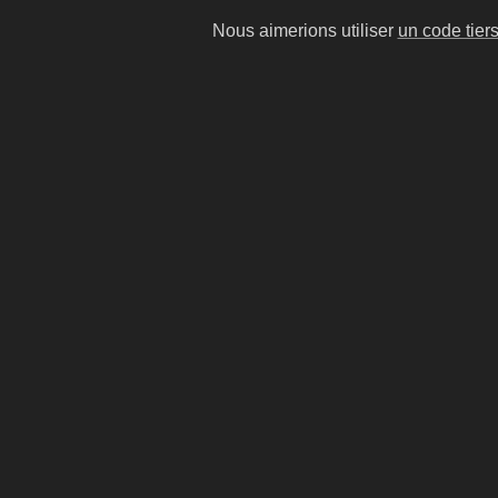
Nous aimerions utiliser
un code tier
Sting
Suzan
musicien britannique
chanteu
Dune
#13
#14