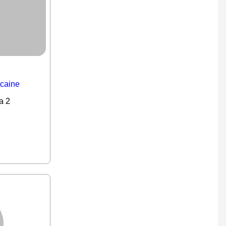
icaine
a 2