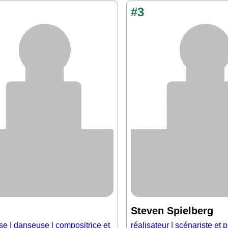
#3
Steven Spielberg
e | danseuse | compositrice et
réalisateur | scénariste et 