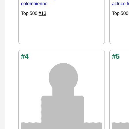
colombienne
actrice 
Top 500
#13
Top 50
#4
#5