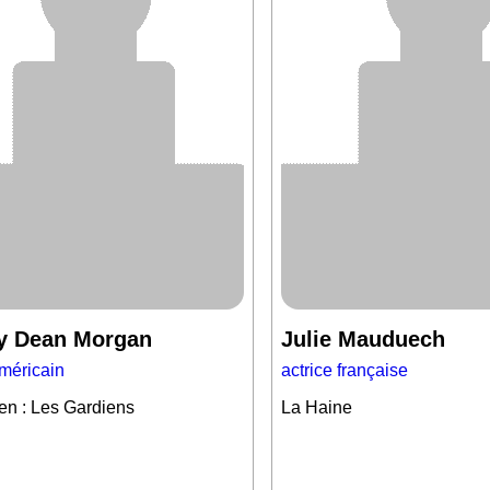
ey Dean Morgan
Julie Mauduech
méricain
actrice française
n : Les Gardiens
La Haine