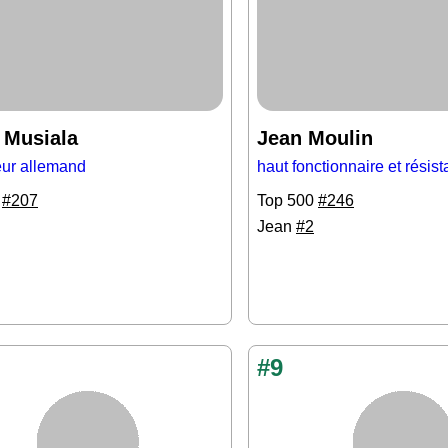
 Musiala
Jean Moulin
eur allemand
haut fonctionnaire et résist
0
#207
Top 500
#246
Jean
#2
#9