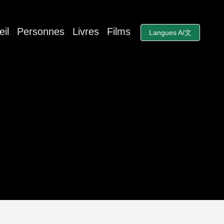
il
Personnes
Livres
Films
Langues A/文