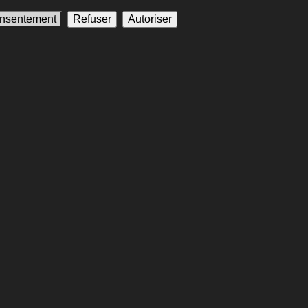
onsentement
Refuser
Autoriser
cain de