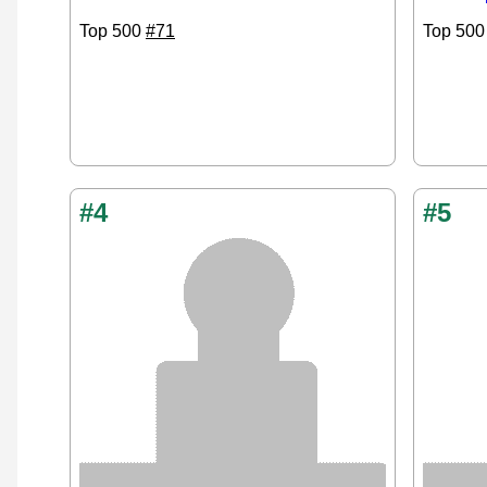
Top 500
#71
Top 50
#4
#5