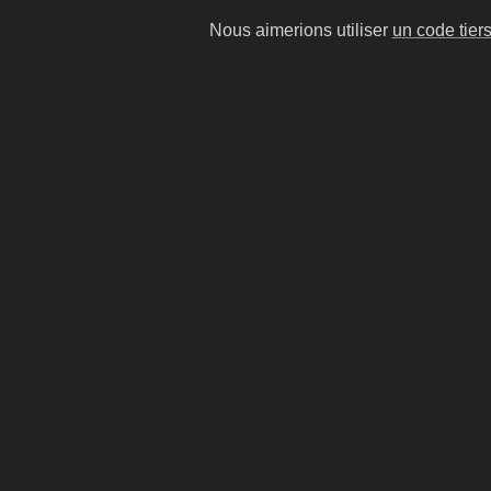
Nous aimerions utiliser
un code tier
Jason Momoa
Jean-
acteur | producteur de cinéma et
auteur |
réalisateur américain
français
Dune
#13
#14