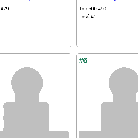
0
#79
Top 500
#90
José
#1
#6