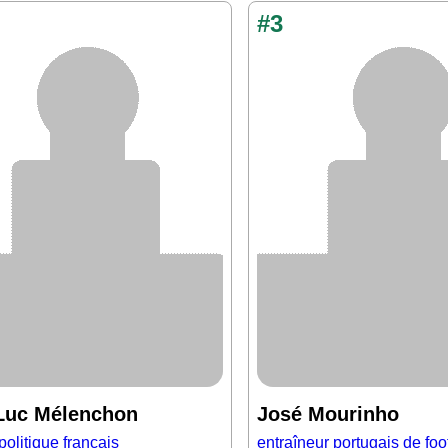
#3
Luc Mélenchon
José Mourinho
olitique français
entraîneur portugais de foo