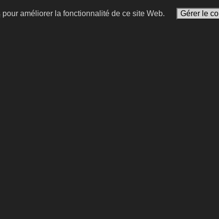
s
pour améliorer la fonctionnalité de ce site Web.
Gérer le c
Louis Murat
Jesse Marsch
 compositeur et interprète
joueur et entraîneur améri
football
#15