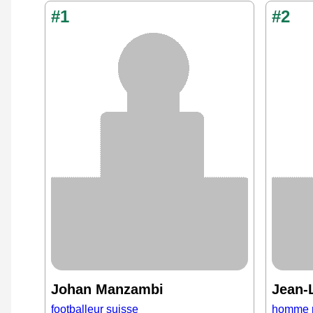
#1
#2
Johan Manzambi
Jean-
footballeur suisse
homme p