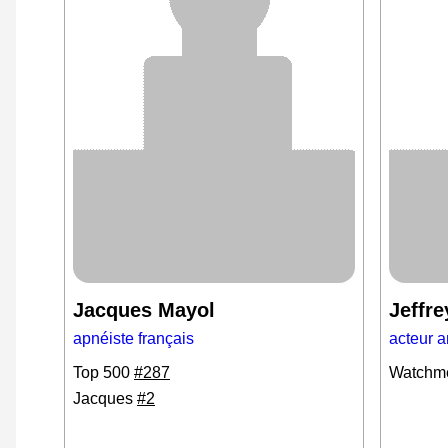
Jacques Mayol
Jeffr
apnéiste français
acteur a
Top 500
#287
Watchme
Jacques
#2