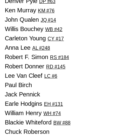
Denver Pyle
DP #63
Ken Murray
KM #76
John Qualen
JQ #14
Willis Bouchey
WB #42
Carleton Young
CY #17
Anna Lee
AL #248
Robert F. Simon
RS #184
Robert Donner
RD #145
Lee Van Cleef
LC #6
Paul Birch
Jack Pennick
Earle Hodgins
EH #131
William Henry
WH #74
Blackie Whiteford
BW #88
Chuck Roberson