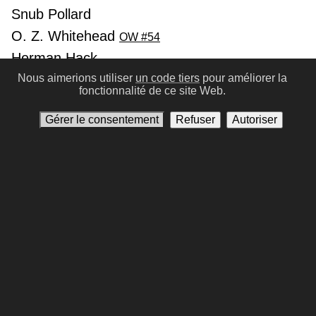
Snub Pollard
O. Z. Whitehead
OW #54
Herman Hack
Nous aimerions utiliser
un code tiers
pour améliorer la
James Stewart
JS #10
fonctionnalité de ce site Web.
Vera Miles
VM #2
Gérer le consentement
Refuser
Autoriser
Lee Marvin
LM #20
John Carradine
JC #58
Woody Strode
WS #11
Edmond O'Brien
EO #6
Andy Devine
AD #108
Précédent
Suivant
Conditions d'utilisation
Politique de confidentialité