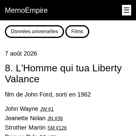
MemoEmpire
☰
Données universelles
Films
7 août 2026
8. L'Homme qui tua Liberty
Valance
film de John Ford, sorti en 1962
John Wayne
JW #1
Jeanette Nolan
JN #36
Strother Martin
SM #126