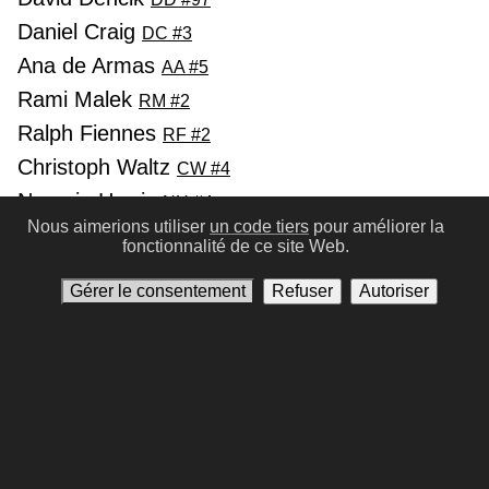
Daniel Craig
DC #3
Ana de Armas
AA #5
Rami Malek
RM #2
Ralph Fiennes
RF #2
Christoph Waltz
CW #4
Naomie Harris
NH #4
Nous aimerions utiliser
un code tiers
pour améliorer la
Lashana Lynch
LL #22
fonctionnalité de ce site Web.
Ben Whishaw
BW #6
Gérer le consentement
Refuser
Autoriser
Précédent
Suivant
Conditions d'utilisation
Politique de confidentialité
Contactez-nous
Gérer le consentement