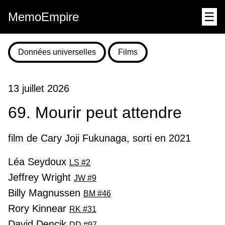
MemoEmpire
☰
Données universelles
Films
13 juillet 2026
69. Mourir peut attendre
film de Cary Joji Fukunaga, sorti en 2021
Léa Seydoux
LS #2
Jeffrey Wright
JW #9
Billy Magnussen
BM #46
Rory Kinnear
RK #31
David Dencik
DD #97