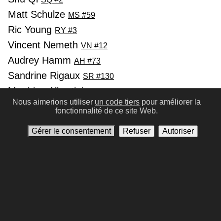
Matt Schulze
MS #59
Ric Young
RY #3
Vincent Nemeth
VN #12
Audrey Hamm
AH #73
Sandrine Rigaux
SR #130
Matthieu Albertini
MA #206
Nous aimerions utiliser
un code tiers
pour améliorer la
fonctionnalité de ce site Web.
Précédent
Suivant
Gérer le consentement
Refuser
Autoriser
Conditions d'utilisation
Politique de confidentialité
Contactez-nous
Gérer le consentement