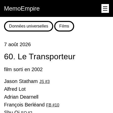
MemoEmpire
☰
Données universelles
Films
7 août 2026
60. Le Transporteur
film sorti en 2002
Jason Statham
JS #3
Alfred Lot
Adrian Dearnell
François Berléand
FB #10
Shu Qi
SQ #2