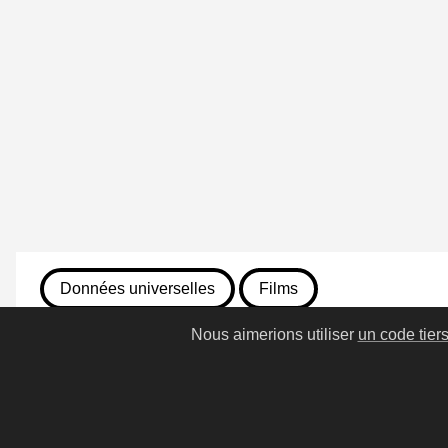
Données universelles
Films
Nous aimerions utiliser
un code tier
13 juillet 2026
15. Toy Story