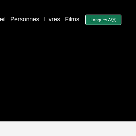
il
Personnes
Livres
Films
Langues A/文