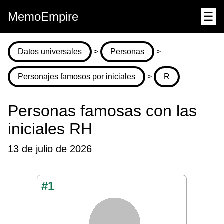
MemoEmpire
☰
Datos universales
>
Personas
>
Personajes famosos por iniciales
>
R
Personas famosas con las
iniciales RH
13 de julio de 2026
#1