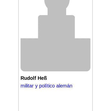
Rudolf Heß
militar y político alemán