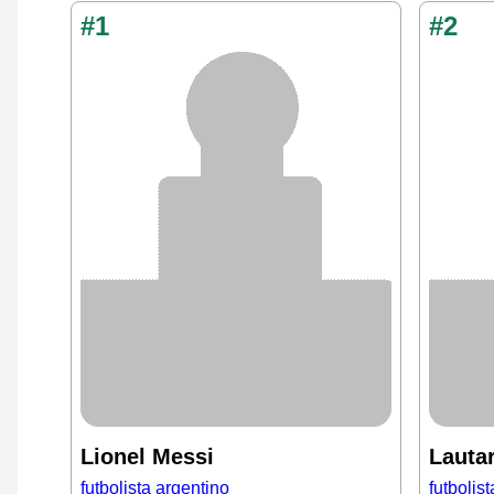
#1
#2
Lionel Messi
Lauta
futbolista argentino
futbolis