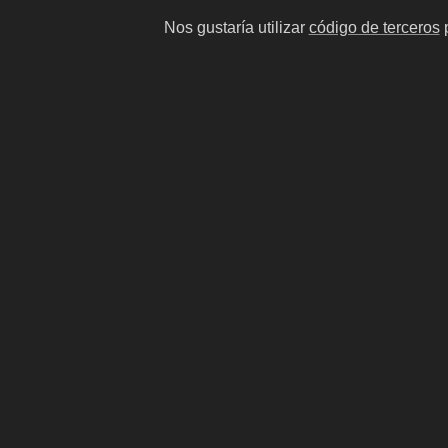
Nos gustaría utilizar
código de terceros
p
Luciano Mellera
La Ma
comediante argentino
mujer na
interme
#13
#14