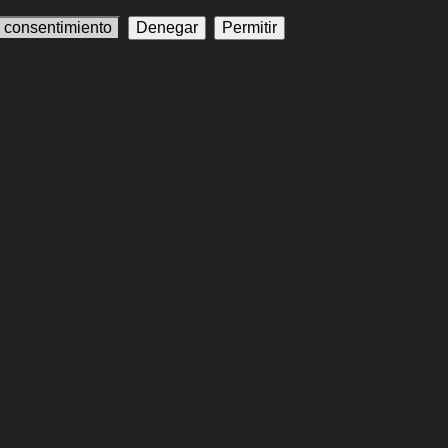
l consentimiento
Denegar
Permitir
en