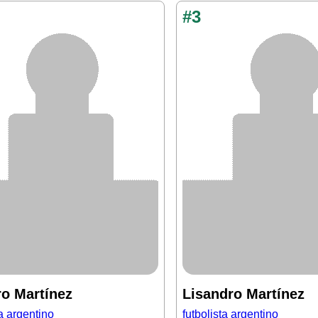
#3
ro Martínez
Lisandro Martínez
ta argentino
futbolista argentino