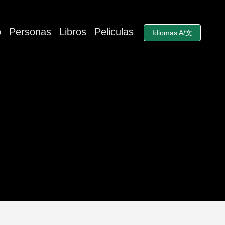
o
Personas
Libros
Peliculas
Idiomas A/文