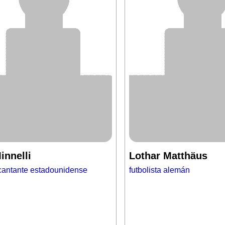
innelli
Lothar Matthäus
 cantante estadounidense
futbolista alemán