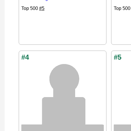
Top 500
#5
Top 50
#4
#5