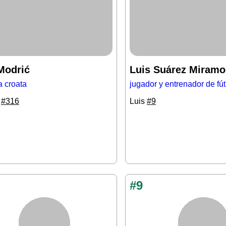
Modrić
Luis Suárez Miramo
ta croata
jugador y entrenador de fú
0
#316
Luis
#9
#9