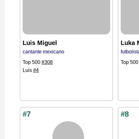
Luis Miguel
Luka 
cantante mexicano
futbolis
Top 500
#308
Top 50
Luis
#4
#7
#8