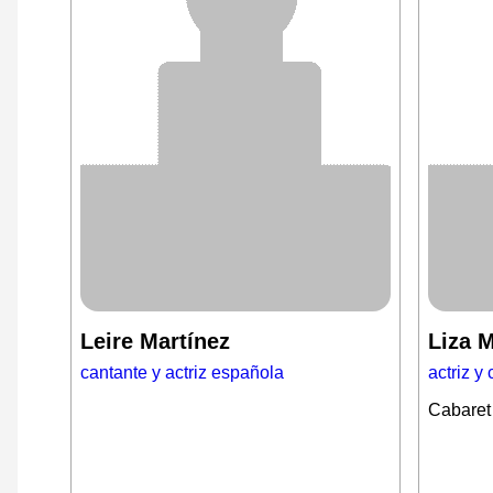
Leire Martínez
Liza M
cantante y actriz española
actriz y
Cabaret