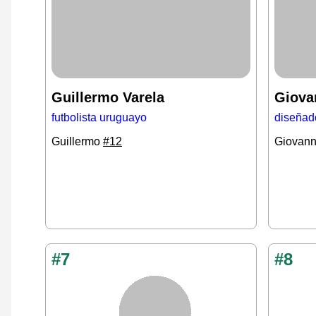
Guillermo Varela
Giova
futbolista uruguayo
diseñado
Guillermo
#12
Giovan
#7
#8