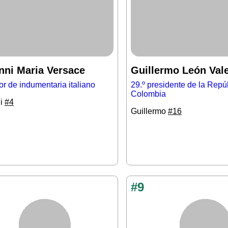
nni Maria Versace
Guillermo León Val
r de indumentaria italiano
29.º presidente de la Repú
Colombia
ni
#4
Guillermo
#16
#9