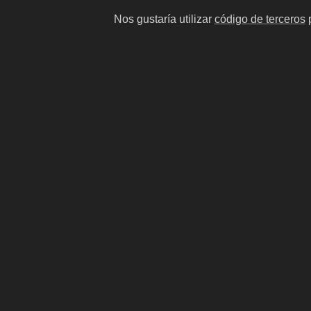
Nos gustaría utilizar
código de terceros
p
Gonzalo Valle
Gatit
Futbolista ecuatoriano
actriz p
Gonzalo
#10
#13
#14