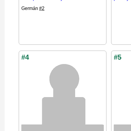
Germán
#2
#4
#5