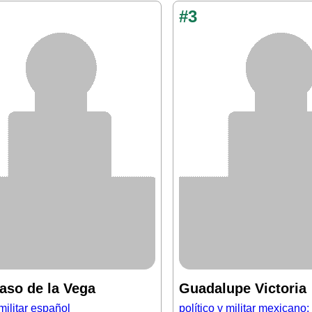
#3
aso de la Vega
Guadalupe Victoria
militar español
político y militar mexicano; 