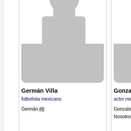
Germán Villa
Gonza
futbolista mexicano
actor m
Germán
#6
Gonzal
Nosotro