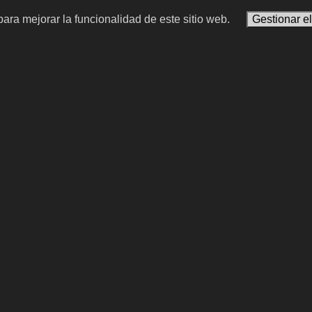
ara mejorar la funcionalidad de este sitio web.
Gestionar e
a Veve
Getúlio Vargas
ornográfica chilena
14.º y 17.º presidente del B
#15