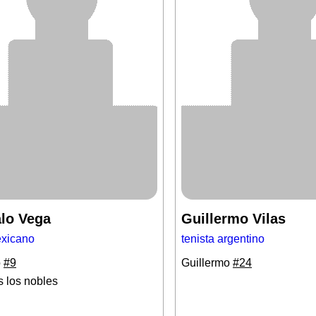
lo Vega
Guillermo Vilas
exicano
tenista argentino
o
#9
Guillermo
#24
s los nobles