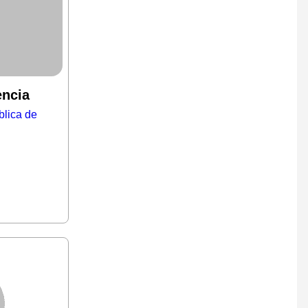
encia
blica de