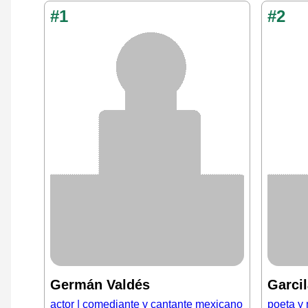
#1
#2
Germán Valdés
Garcil
actor | comediante y cantante mexicano
poeta y 