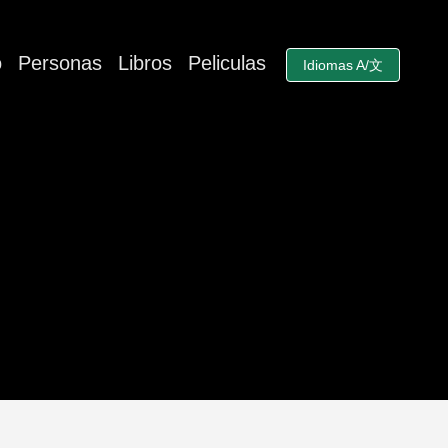
o
Personas
Libros
Peliculas
Idiomas A/文