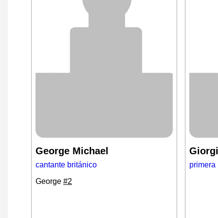
George Michael
Giorg
cantante británico
primera 
George
#2