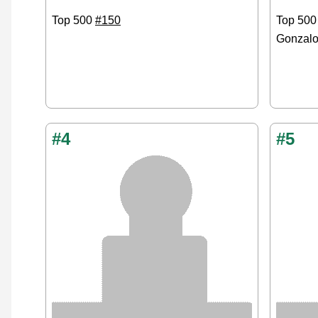
Top 500
#150
Top 50
Gonzal
#4
#5