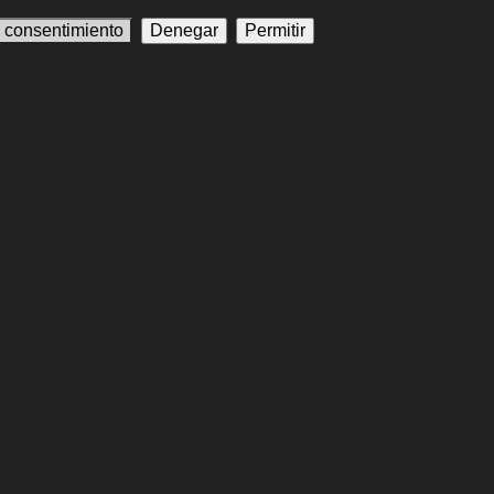
l consentimiento
Denegar
Permitir
rgentino