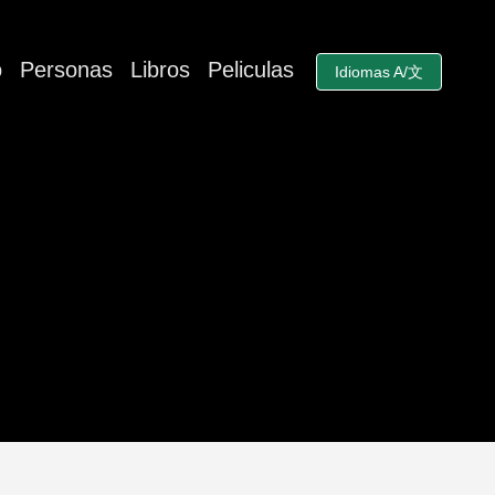
o
Personas
Libros
Peliculas
Idiomas A/文