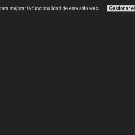
ara mejorar la funcionalidad de este sitio web.
Gestionar e
Müller
Gabriel Milito
ta alemán
entrenador y exfutbolista a
Gabriel
#3
#15