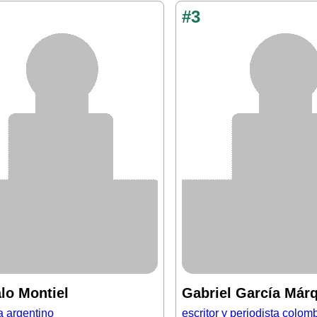
#3
lo Montiel
Gabriel García Már
ta argentino
escritor y periodista colom