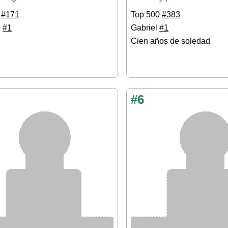
0
#171
Top 500
#383
o
#1
Gabriel
#1
Cien años de soledad
#6