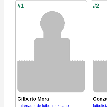
#1
#2
Gilberto Mora
Gonza
entrenador de fútbol mexicano
futbolis