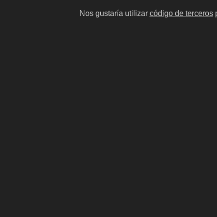
Nos gustaría utilizar
código de terceros
p
Galilea Montijo
Gerd 
actriz y conductora de televisión
futbolis
mexicana
#13
#14