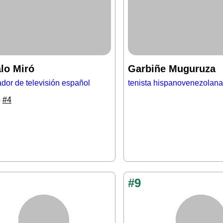
lo Miró
Garbiñe Muguruza
dor de televisión español
tenista hispanovenezolana
o
#4
#9