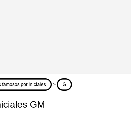
 famosos por iniciales
>
G
niciales GM