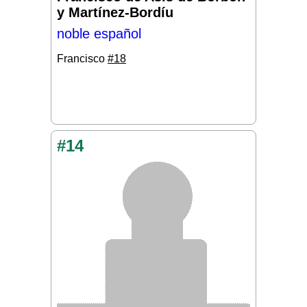
y Martínez-Bordíu
noble español
Francisco
#18
#14