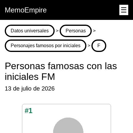
MemoEmpire
☰
Datos universales
>
Personas
>
Personajes famosos por iniciales
>
F
Personas famosas con las
iniciales FM
13 de julio de 2026
#1