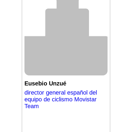
Eusebio Unzué
director general español del
equipo de ciclismo Movistar
Team