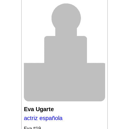
Eva Ugarte
actriz española
Eva
#19