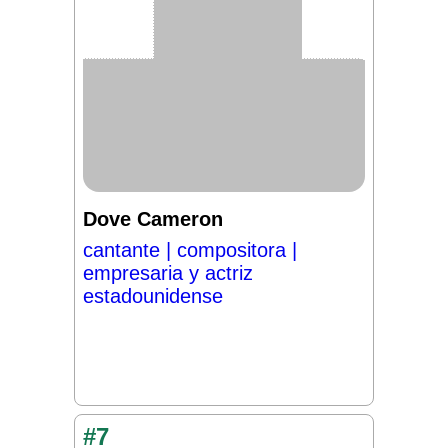
Dove Cameron
cantante | compositora |
empresaria y actriz
estadounidense
#7