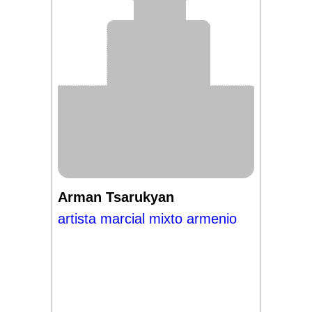
Arman Tsarukyan
artista marcial mixto armenio