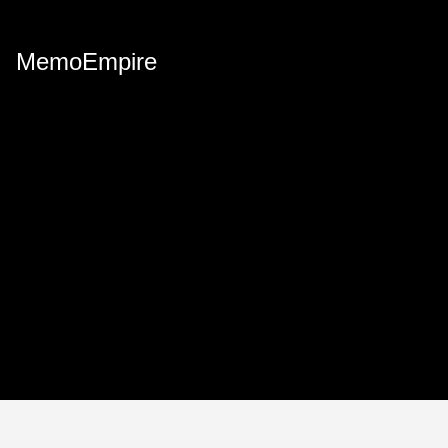
MemoEmpire