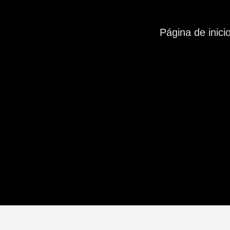
Página de inici