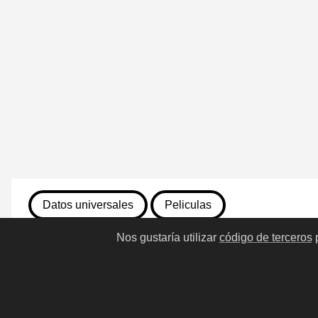
Datos universales
Peliculas
Nos gustaría utilizar
código de terceros
p
13 de julio de 2026
789. El silencio de la ciudad