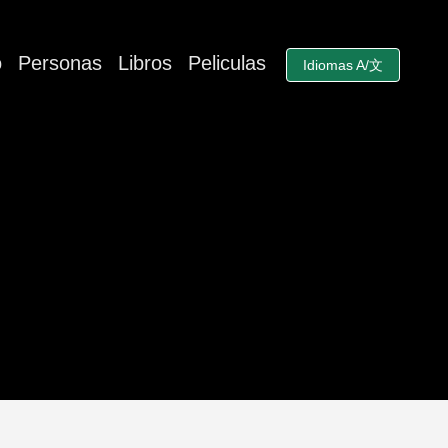
o
Personas
Libros
Peliculas
Idiomas A/文