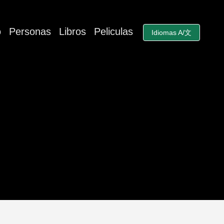
o
Personas
Libros
Peliculas
Idiomas A/文