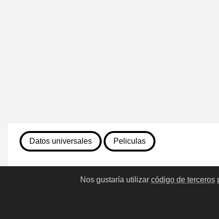
Datos universales
Peliculas
13 de julio de 2026
Nos gustaría utilizar
código de terceros
p
731. La mesita del comedor