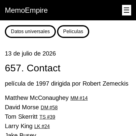
MemoEmpire
☰
Datos universales
Peliculas
13 de julio de 2026
657. Contact
película de 1997 dirigida por Robert Zemeckis
Matthew McConaughey
MM #14
David Morse
DM #58
Tom Skerritt
TS #39
Larry King
LK #24
Jake Busey