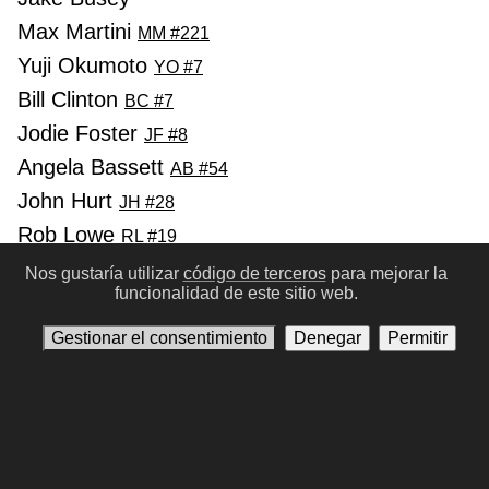
Max Martini
MM #221
Yuji Okumoto
YO #7
Bill Clinton
BC #7
Jodie Foster
JF #8
Angela Bassett
AB #54
John Hurt
JH #28
Rob Lowe
RL #19
Jena Malone
JM #75
Nos gustaría utilizar
código de terceros
para mejorar la
funcionalidad de este sitio web.
William Fichtner
WF #3
James Woods
JW #14
Gestionar el consentimiento
Denegar
Permitir
Anterior
Siguinte
Condiciones de Uso
Política de privacidad
Contáctenos