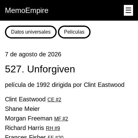
MemoEmpire
☰
Datos universales
Peliculas
7 de agosto de 2026
527. Unforgiven
película de 1992 dirigida por Clint Eastwood
Clint Eastwood
CE #2
Shane Meier
Morgan Freeman
MF #2
Richard Harris
RH #9
Frances Fisher
FF #20