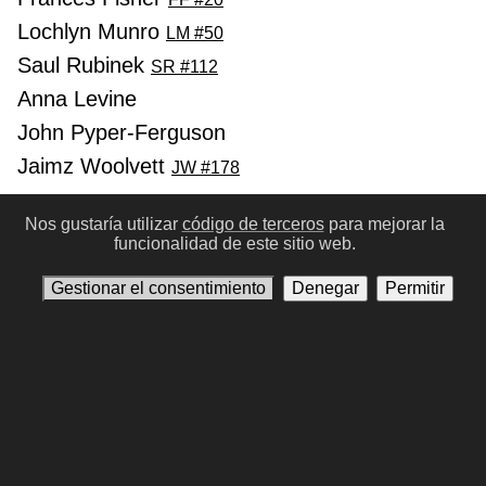
Lochlyn Munro
LM #50
Saul Rubinek
SR #112
Anna Levine
John Pyper-Ferguson
Jaimz Woolvett
JW #178
Anterior
Siguinte
Nos gustaría utilizar
código de terceros
para mejorar la
funcionalidad de este sitio web.
Gestionar el consentimiento
Denegar
Permitir
Condiciones de Uso
Política de privacidad
Contáctenos
Gestionar el consentimiento