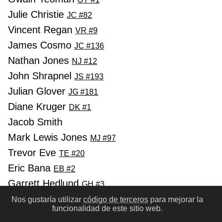
Julie Christie
JC #82
Vincent Regan
VR #9
James Cosmo
JC #136
Nathan Jones
NJ #12
John Shrapnel
JS #193
Julian Glover
JG #181
Diane Kruger
DK #1
Jacob Smith
Mark Lewis Jones
MJ #97
Trevor Eve
TE #20
Eric Bana
EB #2
Garrett Hedlund
GH #3
Orlando Bloom
OB #1
Nos gustaría utilizar
código de terceros
para mejorar la
funcionalidad de este sitio web.
Sean Bean
SB #6