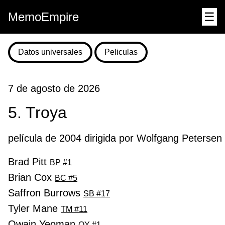
MemoEmpire
☰
Datos universales
Peliculas
7 de agosto de 2026
5. Troya
película de 2004 dirigida por Wolfgang Petersen
Brad Pitt
BP #1
Brian Cox
BC #5
Saffron Burrows
SB #17
Tyler Mane
TM #11
Owain Yeoman
OY #1