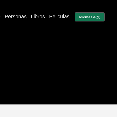
o
Personas
Libros
Peliculas
Idiomas A/文