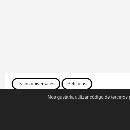
Datos universales
Peliculas
Nos gustaría utilizar
código de terceros
p
7 de agosto de 2026
48. Toy Story