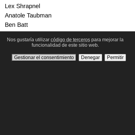
Lex Shrapnel
Anatole Taubman
Ben Batt
Luke Allen-Gale
Nos gustaría utilizar
código de terceros
para mejorar la
Stanley Tucci
ST #1
funcionalidad de este sitio web.
Stan Lee
SL #1
Gestionar el consentimiento
Denegar
Permitir
Amanda Righetti
AR #13
Tommy Lee Jones
TJ #2
Sebastian Stan Orlovschi
SO #4
Natalie Dormer
ND #3
Hayley Atwell
HA #6
Anterior
Siguinte