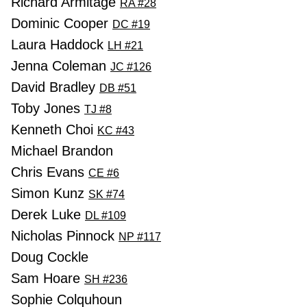
Richard Armitage
RA #28
Dominic Cooper
DC #19
Laura Haddock
LH #21
Jenna Coleman
JC #126
David Bradley
DB #51
Toby Jones
TJ #8
Kenneth Choi
KC #43
Michael Brandon
Chris Evans
CE #6
Simon Kunz
SK #74
Derek Luke
DL #109
Nicholas Pinnock
NP #117
Doug Cockle
Sam Hoare
SH #236
Sophie Colquhoun