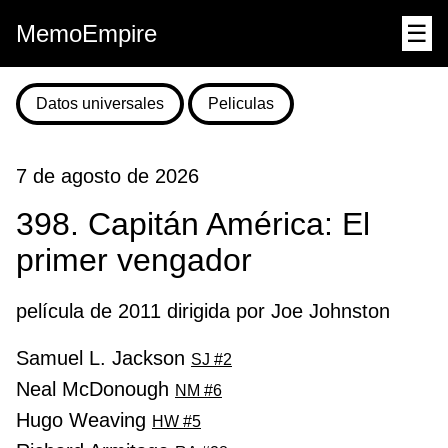
MemoEmpire
☰
Datos universales
Peliculas
7 de agosto de 2026
398. Capitán América: El
primer vengador
película de 2011 dirigida por Joe Johnston
Samuel L. Jackson
SJ #2
Neal McDonough
NM #6
Hugo Weaving
HW #5