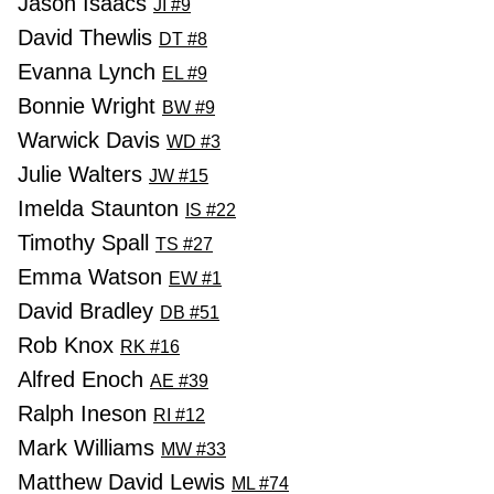
Jason Isaacs
JI #9
David Thewlis
DT #8
Evanna Lynch
EL #9
Bonnie Wright
BW #9
Warwick Davis
WD #3
Julie Walters
JW #15
Imelda Staunton
IS #22
Timothy Spall
TS #27
Emma Watson
EW #1
David Bradley
DB #51
Rob Knox
RK #16
Alfred Enoch
AE #39
Ralph Ineson
RI #12
Mark Williams
MW #33
Matthew David Lewis
ML #74