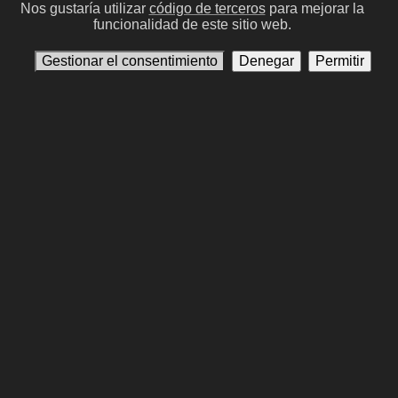
Geraldine Somerville
GS #169
Nos gustaría utilizar
código de terceros
para mejorar la
funcionalidad de este sitio web.
Alan Rickman
AR #12
Afshan Azad
Gestionar el consentimiento
Denegar
Permitir
Georgina Leonidas
GL #143
Shefali Chowdhury
William Melling
WM #167
Suzie Toase
Rupert Grint
RG #6
Maggie Smith
MS #20
Helen McCrory
HM #5
Michael Gambon
MG #26
Robbie Coltrane
RC #11
Anterior
Siguinte