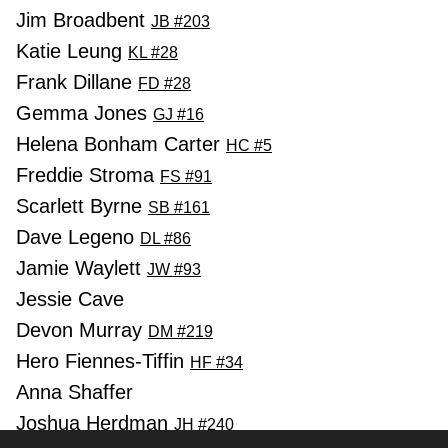
Jim Broadbent
JB #203
Katie Leung
KL #28
Frank Dillane
FD #28
Gemma Jones
GJ #16
Helena Bonham Carter
HC #5
Freddie Stroma
FS #91
Scarlett Byrne
SB #161
Dave Legeno
DL #86
Jamie Waylett
JW #93
Jessie Cave
Devon Murray
DM #219
Hero Fiennes-Tiffin
HF #34
Anna Shaffer
Joshua Herdman
JH #240