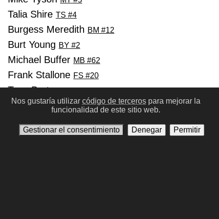
Talia Shire
TS #4
Burgess Meredith
BM #12
Burt Young
BY #2
Michael Buffer
MB #62
Frank Stallone
FS #20
Tony Burton
TB #37
Nos gustaría utilizar
código de terceros
para mejorar la
funcionalidad de este sitio web.
Anterior
Siguinte
Gestionar el consentimiento
Denegar
Permitir
Condiciones de Uso
Política de privacidad
Contáctenos
Gestionar el consentimiento