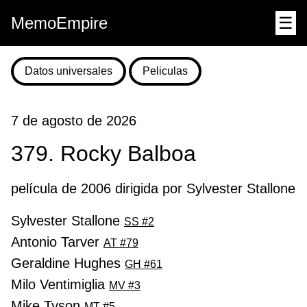
MemoEmpire
☰
Datos universales
Peliculas
7 de agosto de 2026
379. Rocky Balboa
película de 2006 dirigida por Sylvester Stallone
Sylvester Stallone
SS #2
Antonio Tarver
AT #79
Geraldine Hughes
GH #61
Milo Ventimiglia
MV #3
Mike Tyson
MT #5