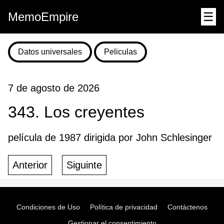
MemoEmpire
☰
Datos universales
Peliculas
7 de agosto de 2026
343. Los creyentes
película de 1987 dirigida por John Schlesinger
Anterior
Siguinte
Condiciones de Uso
Política de privacidad
Contáctenos
Gestionar el consentimiento