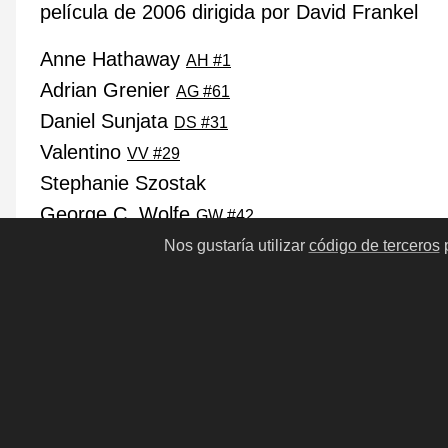
película de 2006 dirigida por David Frankel
Anne Hathaway
AH #1
Adrian Grenier
AG #61
Daniel Sunjata
DS #31
Valentino
VV #29
Stephanie Szostak
George C. Wolfe
GW #42
Bridget Hall
Nos gustaría utilizar
código de terceros
p
BH #246
Alexie Gilmore
Emily Blunt
EB #1
Meryl Streep
MS #3
Simon Baker
SB #3
Stanley Tucci
ST #1
Gisele Bündchen
GB #11