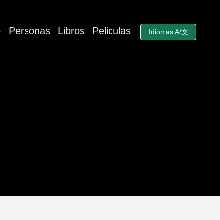
o
Personas
Libros
Peliculas
Idiomas A/文