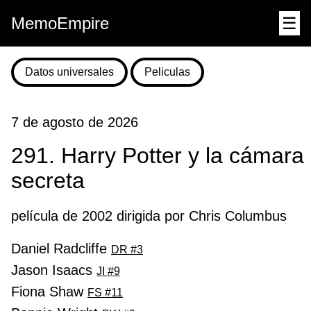
MemoEmpire
☰
Datos universales
Peliculas
7 de agosto de 2026
291. Harry Potter y la cámara
secreta
película de 2002 dirigida por Chris Columbus
Daniel Radcliffe
DR #3
Jason Isaacs
JI #9
Fiona Shaw
FS #11