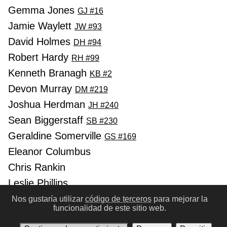
Gemma Jones
GJ #16
Jamie Waylett
JW #93
David Holmes
DH #94
Robert Hardy
RH #99
Kenneth Branagh
KB #2
Devon Murray
DM #219
Joshua Herdman
JH #240
Sean Biggerstaff
SB #230
Geraldine Somerville
GS #169
Eleanor Columbus
Chris Rankin
Leslie Phillips
Hugh Mitchell
Nos gustaría utilizar
código de terceros
para mejorar la
HM #217
funcionalidad de este sitio web.
Luke Youngblood
LY #41