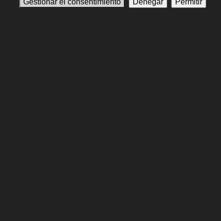
Gestionar el consentimiento
Denegar
Permitir
Jim Norton
Alan Rickman
AR #12
Sally Mortemore
Richard Griffiths
Rupert Grint
RG #6
Maggie Smith
MS #20
Richard Harris
RH #9
Robbie Coltrane
RC #11
Tom Felton
TF #4
Anterior
Siguinte
Condiciones de Uso
Política de privacidad
Contáctenos
Gestionar el consentimiento