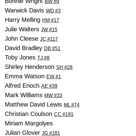
Bonnie Wright
BW #9
Warwick Davis
WD #3
Harry Melling
HM #17
Julie Walters
JW #15
John Cleese
JC #117
David Bradley
DB #51
Toby Jones
TJ #8
Shirley Henderson
SH #28
Emma Watson
EW #1
Alfred Enoch
AE #39
Mark Williams
MW #33
Matthew David Lewis
ML #74
Christian Coulson
CC #191
Miriam Margolyes
Julian Glover
JG #181