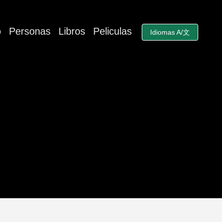
o
Personas
Libros
Peliculas
Idiomas A/文