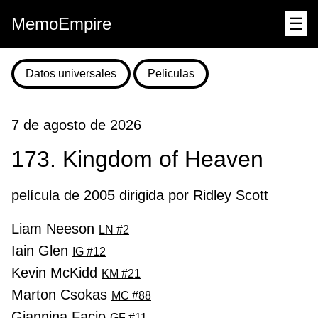
MemoEmpire
☰
Datos universales
Peliculas
7 de agosto de 2026
173. Kingdom of Heaven
película de 2005 dirigida por Ridley Scott
Liam Neeson
LN #2
Iain Glen
IG #12
Kevin McKidd
KM #21
Marton Csokas
MC #88
Giannina Facio
GF #11