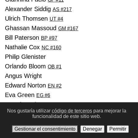
Alexander Siddig
AS #217
Ulrich Thomsen
UT #4
Ghassan Massoud
GM #167
Bill Paterson
BP #97
Nathalie Cox
NC #160
Philip Glenister
Orlando Bloom
OB #1
Angus Wright
Edward Norton
EN #2
Eva Green
EG #6
Brendan Gleeson
BG #7
Nos gustaría utilizar
código de terceros
para mejorar la
Michael Sheen
MS #38
funcionalidad de este sitio web.
Jeremy Irons
JI #7
Gestionar el consentimiento
Denegar
Permitir
Nikolaj Coster-Waldau
NC #9