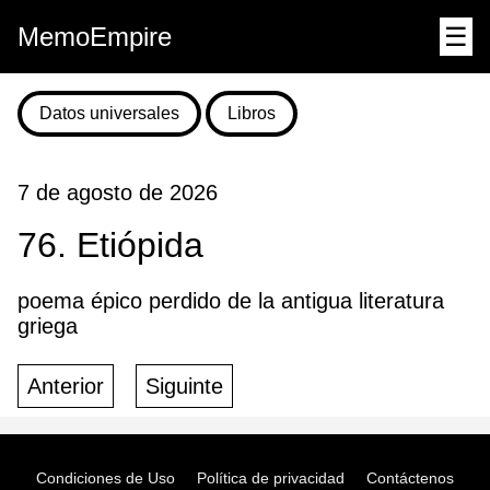
MemoEmpire
☰
Datos universales
Libros
7 de agosto de 2026
76. Etiópida
poema épico perdido de la antigua literatura
griega
Anterior
Siguinte
Condiciones de Uso
Política de privacidad
Contáctenos